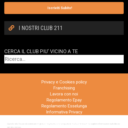
Iscriviti Subito!
I NOSTRI CLUB 211
CERCA IL CLUB PIU' VICINO A TE
Privacy e Cookies policy
Franchising
Lavora con noi
Regolamento Epay
Regolamento Esselunga
Informativa Privacy
Regolamento Concorso
FITNESS INVESTMENT SRL
Questo sito fa uso di cookie per migliorare l’esperienza di navigazione degli utenti e per raccogliere informazioni sull’utilizzo
del sito stesso.