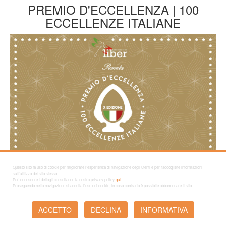
PREMIO D'ECCELLENZA | 100
ECCELLENZE ITALIANE
Questo sito fa uso di cookie per migliorare l’esperienza di navigazione degli utenti e per raccogliere informazioni
sull’utilizzo del sito stesso.
Può conoscere i dettagli consultando la nostra privacy policy
qui.
Proseguendo nella navigazione si accetta l’uso dei cookie, in caso contrario è possibile abbandonare il sito.
ACCETTO
DECLINA
INFORMATIVA