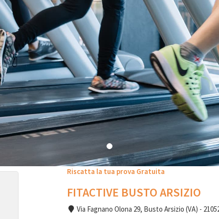
Riscatta la tua prova Gratuita
FITACTIVE BUSTO ARSIZIO
Via Fagnano Olona 29, Busto Arsizio (VA) - 2105